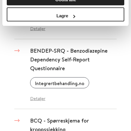
Helse Bergen
Lagre
Detaljer
BENDEP-SRQ - Benzodiazepine
Dependency Self-Report
Questionnaire
Integrertbehandling.no
Detaljer
BCQ - Spørreskjema for
kroppssjekking