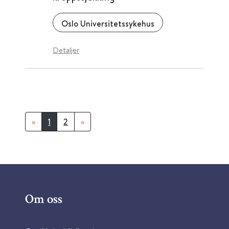
Oslo Universitetssykehus
Detaljer
«
1
2
»
Om oss