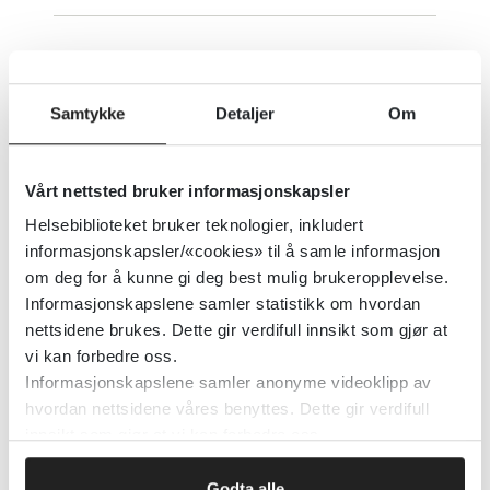
BNSQ - Basic Nordic Sleep
Questionnaire
Samtykke
Detaljer
Om
Haukeland Universitetssykehus
Vårt nettsted bruker informasjonskapsler
Detaljer
Helsebiblioteket bruker teknologier, inkludert
informasjonskapsler/«cookies» til å samle informasjon
om deg for å kunne gi deg best mulig brukeropplevelse.
Berlin Questionnaire
Informasjonskapslene samler statistikk om hvordan
nettsidene brukes. Dette gir verdifull innsikt som gjør at
Haukeland Universitetssykehus
vi kan forbedre oss.
Informasjonskapslene samler anonyme videoklipp av
Detaljer
hvordan nettsidene våres benyttes. Dette gir verdifull
innsikt som gjør at vi kan forbedre oss.
Bergen Insomnia Scale
Godta alle