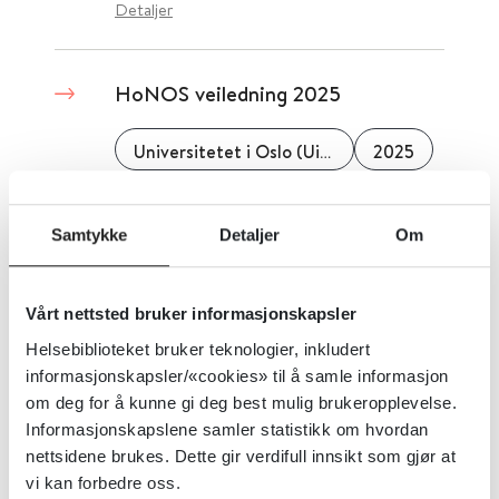
Detaljer
HoNOS veiledning 2025
Universitetet i Oslo (UiO)
2025
Detaljer
Samtykke
Detaljer
Om
HoNOS for voksne - Health of
Vårt nettsted bruker informasjonskapsler
the Nation Outcome Scale -
Helsebiblioteket bruker teknologier, inkludert
revidert 2018, norsk oversettelse
informasjonskapsler/«cookies» til å samle informasjon
2022
om deg for å kunne gi deg best mulig brukeropplevelse.
Informasjonskapslene samler statistikk om hvordan
The Royal College of Psychiatrists
nettsidene brukes. Dette gir verdifull innsikt som gjør at
vi kan forbedre oss.