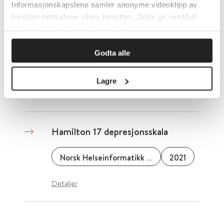
Detaljer
Informasjonskapslene samler anonyme videoklipp av
hvordan nettsidene våres benyttes. Dette gir verdifull
innsikt som gjør at vi kan forbedre oss.
HCR-20 V3 Voldsrisikovurdering
Godta alle
SIFER Nasjonalt kompetansenettverk for sikkerhets- fengsels- og rettspsykiatri
Lagre
Detaljer
Hamilton 17 depresjonsskala
Norsk Helseinformatikk (NHI)
2021
Detaljer