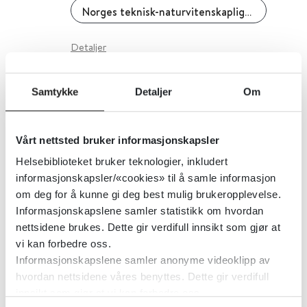
Norges teknisk-naturvitenskaplige universitet (NTNU)
Detaljer
Samtykke
Detaljer
Om
Kiddie-SADS-PL DSM-5
Tilleggshefte 3 - Angst- tvangs-
og traumelidelser
Vårt nettsted bruker informasjonskapsler
Helsebiblioteket bruker teknologier, inkludert
Norges teknisk-naturvitenskaplige universitet (NTNU)
informasjonskapsler/«cookies» til å samle informasjon
om deg for å kunne gi deg best mulig brukeropplevelse.
Detaljer
Informasjonskapslene samler statistikk om hvordan
nettsidene brukes. Dette gir verdifull innsikt som gjør at
vi kan forbedre oss.
Kiddie-SADS-PL DSM-5 Screening
Informasjonskapslene samler anonyme videoklipp av
hvordan nettsidene våres benyttes. Dette gir verdifull
innsikt som gjør at vi kan forbedre oss.
Norges teknisk-naturvitenskaplige universitet (NTNU)