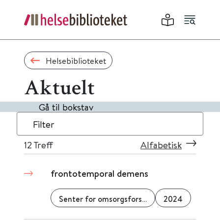
Helsebiblioteket
Aktuelt
Gå til bokstav
Filter
12
Treff
Alfabetisk
frontotemporal demens
Senter for omsorgsforskning
2024