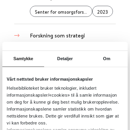
Senter for omsorgsforskning
2023
Forskning som strategi
2024
Samtykke
Detaljer
Om
Forskning om pasientsikkerhet
Vårt nettsted bruker informasjonskapsler
Helsebiblioteket bruker teknologier, inkludert
Senter for omsorgsforskning
2022
informasjonskapsler/«cookies» til å samle informasjon
om deg for å kunne gi deg best mulig brukeropplevelse.
Informasjonskapslene samler statistikk om hvordan
Forebygge ensomhet?
nettsidene brukes. Dette gir verdifull innsikt som gjør at
vi kan forbedre oss.
Senter for omsorgsforskning
2023
Informasjonskapslene samler anonyme videoklipp av