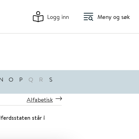
Logg inn
Meny og søk
N
O
P
Q
R
S
Alfabetisk
ferdsstaten står i