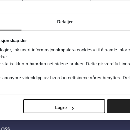
Senter for omsorgsforskning
Detaljer
Underveisrapporten fra Leve hele livet er pub
asjonskapsler
Senter for omsorgsforskning
2022
logier, inkludert informasjonskapsler/«cookies» til å samle info
lse.
tatistikk om hvordan nettsidene brukes. Dette gir verdifull inns
anonyme videoklipp av hvordan nettsidene våres benyttes. Dette 
Lagre
oss