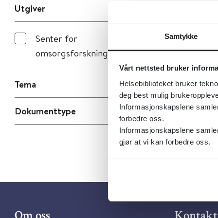
Utgiver
Samtykke
Senter for
omsorgsforskning
Vårt nettsted bruker inform
Tema
Helsebiblioteket bruker tekno
deg best mulig brukeroppleve
Informasjonskapslene samler s
Dokumenttype
forbedre oss.
Informasjonskapslene samler 
gjør at vi kan forbedre oss.
Om oss
Kontakt 