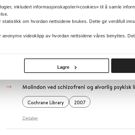
logier, inkludert informasjonskapsler/«cookies» til å samle info
Detaljer
lse.
tatistikk om hvordan nettsidene brukes. Dette gir verdifull inns
Mosjon mot overvekt eller fedme
anonyme videoklipp av hvordan nettsidene våres benyttes. Dette 
Cochrane Library
2006
Detaljer
Lagre
Molindon ved schizofreni og alvorlig psykisk l
Cochrane Library
2007
Detaljer