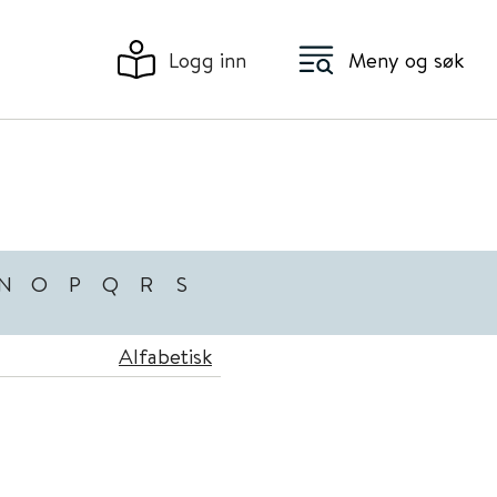
Logg inn
Meny og søk
N
O
P
Q
R
S
Alfabetisk