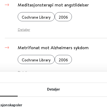
Meditasjonsterapi mot angstlidelser
Cochrane Library
2006
Detaljer
Metrifonat mot Alzheimers sykdom
Cochrane Library
2006
Detaljer
Massasje og berøring for demens
Detaljer
Cochrane Library
2006
asjonskapsler