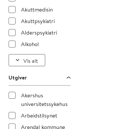
Akuttmedisin
Akuttpsykiatri
Alderspsykiatri
Alkohol
Vis alt
Utgiver
Akershus
universitetssykehus
Arbeidstilsynet
Arendal kommune