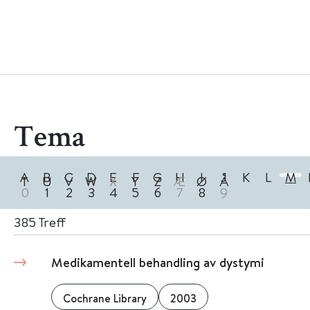
Tema
A
B
C
D
E
F
G
H
I
J
K
L
M
T
U
V
W
X
Y
Z
Æ
Ø
Å
0
1
2
3
4
5
6
7
8
9
385
Treff
Medikamentell behandling av dystymi
Cochrane Library
2003