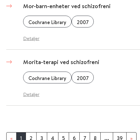
Mor-barn-enheter ved schizofreni
Cochrane Library
2007
Detaljer
Morita-terapi ved schizofreni
Cochrane Library
2007
Detaljer
«
1
2
3
4
5
6
7
8
...
39
»