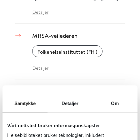
Detaljer
MRSA-veilederen
Folkehelseinstituttet (FHI)
Detaljer
Medisinsk biokjemi - Nasjonal
brukerhåndbok
Samtykke
Detaljer
Om
Norsk Selskap for Medisinsk Biokjemi
Vårt nettsted bruker informasjonskapsler
Detaljer
Helsebiblioteket bruker teknologier, inkludert