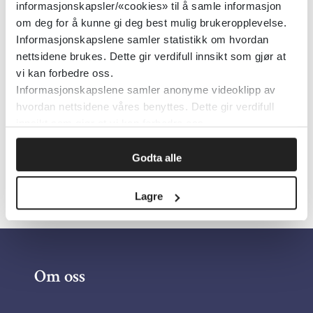
informasjonskapsler/«cookies» til å samle informasjon
om deg for å kunne gi deg best mulig brukeropplevelse.
Metodebok for sykehjemsleger
Informasjonskapslene samler statistikk om hvordan
nettsidene brukes. Dette gir verdifull innsikt som gjør at
Bergen kommune
vi kan forbedre oss.
Informasjonskapslene samler anonyme videoklipp av
hvordan nettsidene våres benyttes. Dette gir verdifull
Detaljer
innsikt som gjør at vi kan forbedre oss.
Godta alle
Lagre
Om oss