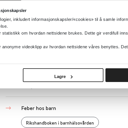
resultater i 2018 og utvikling over tid.
asjonskapsler
logier, inkludert informasjonskapsler/«cookies» til å samle info
Folkehelseinstituttet (FHI)
2019
lse.
tatistikk om hvordan nettsidene brukes. Dette gir verdifull inns
Detaljer
anonyme videoklipp av hvordan nettsidene våres benyttes. Dette 
FDA - Best Pharmaceuticals for Children Ac
US. Food and Drug Administration (FDA)
Lagre
Detaljer
Feber hos barn
Rikshandboken i barnhälsovården