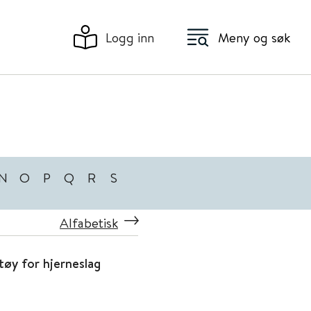
Logg inn
Meny og søk
N
O
P
Q
R
S
Alfabetisk
tøy for hjerneslag