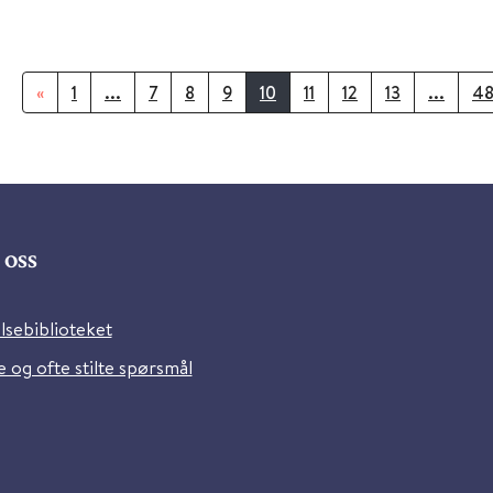
«
1
...
7
8
9
10
11
12
13
...
4
oss
lsebiblioteket
 og ofte stilte spørsmål