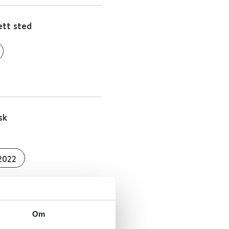
ett sted
sk
2022
Om
sentre. Nasjonale