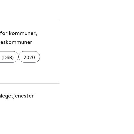
f for kommuner,
ylkeskommuner
 (DSB)
2020
nlegetjenester