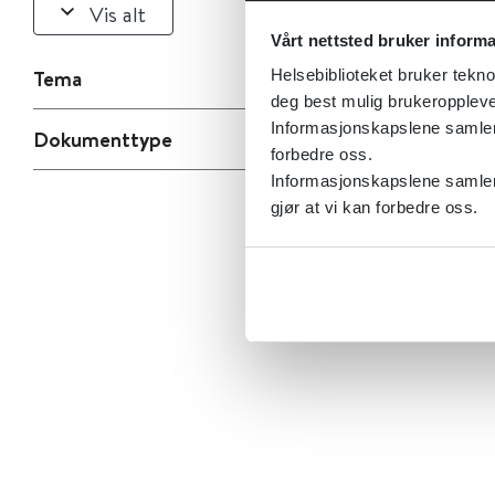
Vis alt
Vårt nettsted bruker inform
Tema
Helsebiblioteket bruker tekno
deg best mulig brukeroppleve
Informasjonskapslene samler s
Dokumenttype
forbedre oss.
Informasjonskapslene samler 
gjør at vi kan forbedre oss.