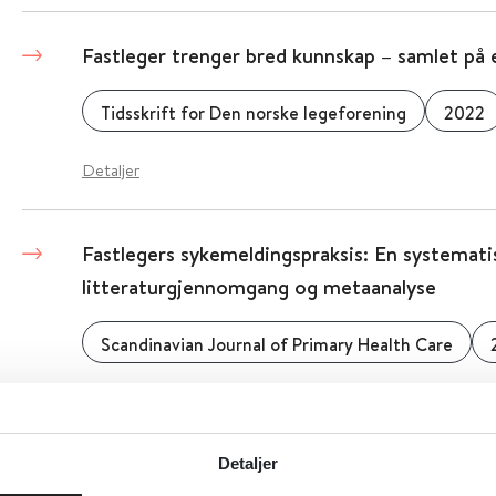
Fastleger trenger bred kunnskap – samlet på 
Tidsskrift for Den norske legeforening
2022
Detaljer
Fastlegers sykemeldingspraksis: En systemati
litteraturgjennomgang og metaanalyse
Scandinavian Journal of Primary Health Care
Detaljer
Detaljer
Fastlegers vurdering av distriktspsykiatriske 