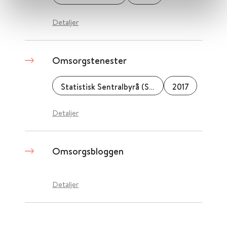
Detaljer
Omsorgstenester
Statistisk Sentralbyrå (SSB)
2017
Detaljer
Omsorgsbloggen
Detaljer