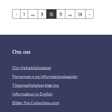
«
1
...
9
10
11
...
14
»
Om oss
Om Helsebiblioteket
Personvern og informasjonskapsler
Tilgjengelighetserklæring
Information in English
Bilder fra Colourbox.com