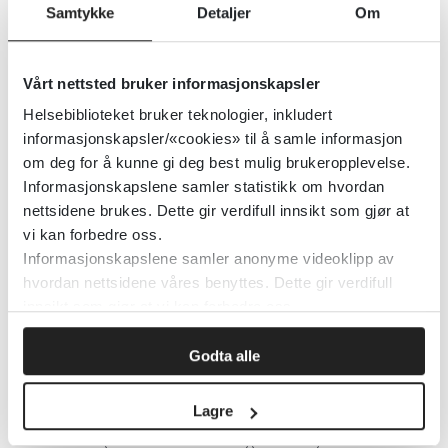
Samtykke
Detaljer
Om
Open access tidsskrifter, øre-
nese-hals
Vårt nettsted bruker informasjonskapsler
Helsebiblioteket bruker teknologier, inkludert
Detaljer
informasjonskapsler/«cookies» til å samle informasjon
om deg for å kunne gi deg best mulig brukeropplevelse.
Informasjonskapslene samler statistikk om hvordan
Oncology
nettsidene brukes. Dette gir verdifull innsikt som gjør at
vi kan forbedre oss.
UpToDate
2018
Informasjonskapslene samler anonyme videoklipp av
hvordan nettsidene våres benyttes. Dette gir verdifull
innsikt som gjør at vi kan forbedre oss.
Detaljer
Godta alle
Omsorgstrappen
Lagre
Moss kommune
2023