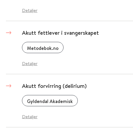
Detaljer
Akutt fettlever i svangerskapet
Metodebok.no
Detaljer
Akutt forvirring (delirium)
Gyldendal Akademisk
Detaljer