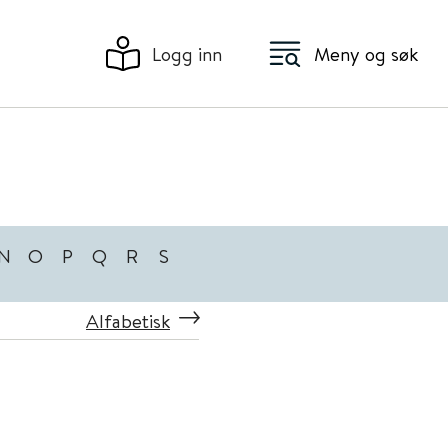
Logg inn
Meny og søk
N
O
P
Q
R
S
Alfabetisk