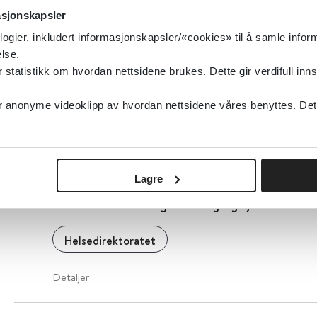
asjonskapsler
Detaljer
logier, inkludert informasjonskapsler/«cookies» til å samle info
lse.
tatistikk om hvordan nettsidene brukes. Dette gir verdifull inns
Akutthjelperordningen
anonyme videoklipp av hvordan nettsidene våres benyttes. Dette 
Helsedirektoratet
Detaljer
Lagre
Akuttmedisin - Organisering og tjenestetilb
Helsedirektoratet
Detaljer