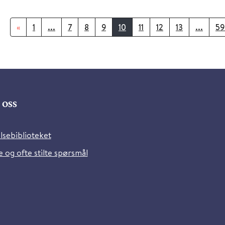
«
1
...
7
8
9
10
11
12
13
...
59
oss
lsebiblioteket
 og ofte stilte spørsmål