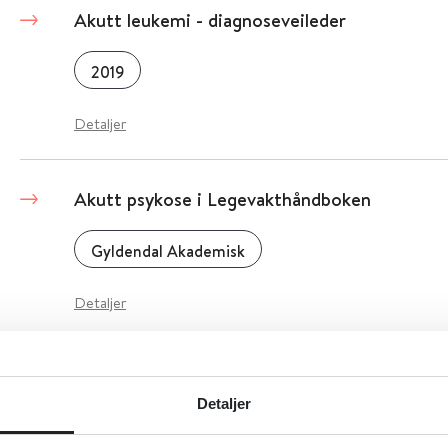
Akutt leukemi - diagnoseveileder
2019
Detaljer
Akutt psykose i Legevakthåndboken
Gyldendal Akademisk
Detaljer
Akutt tonsillitt og skarlagensfeber, Barnele
Detaljer
Norsk barnelegeforening