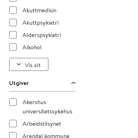
Akuttmedisin
Akuttpsykiatri
Alderspsykiatri
Alkohol
Vis alt
Utgiver
Akershus
universitetssykehus
Arbeidstilsynet
Arendal kommune