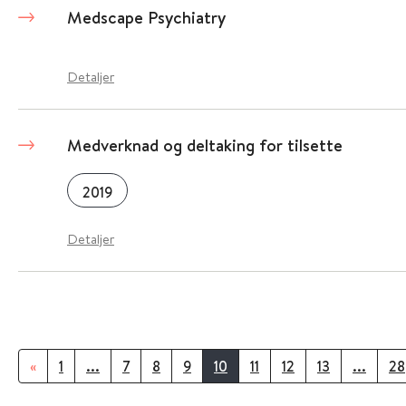
Medscape Psychiatry
Detaljer
Medverknad og deltaking for tilsette
2019
Detaljer
«
1
...
7
8
9
10
11
12
13
...
28