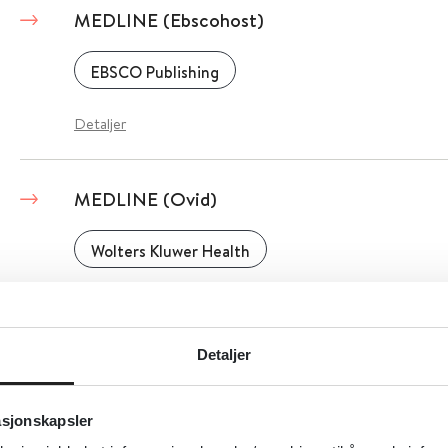
MEDLINE (Ebscohost)
EBSCO Publishing
Detaljer
MEDLINE (Ovid)
Wolters Kluwer Health
Detaljer
Detaljer
MedlinePlus - Blood, heart and circulation
asjonskapsler
National Library of Medicine (NLM)
National Institutes of Health