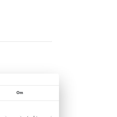
Om
U.S. Department of Health and Human Services
2016