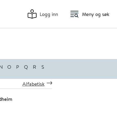
Logg inn
Meny og søk
N
O
P
Q
R
S
Alfabetisk
ndheim