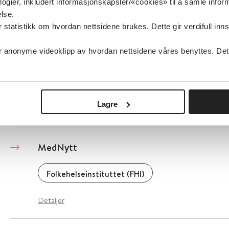
logier, inkludert informasjonskapsler/«cookies» til å samle info
lse.
Detaljer
tatistikk om hvordan nettsidene brukes. Dette gir verdifull inns
anonyme videoklipp av hvordan nettsidene våres benyttes. Dette 
MedlinePlus (helseoppslagsverk, USA) - Barn
National Library of Medicine (NLM)
Lagre
Detaljer
MedNytt
Folkehelseinstituttet (FHI)
Detaljer