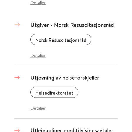
Detaljer
Utgiver - Norsk Resuscitasjonsråd
Norsk Resuscitasjonsråd
Detaljer
Utjevning av helseforskjeller
Helsedirektoratet
Detaljer
Utleieboliger med tilvisingsavtaler