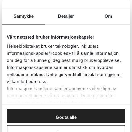
Arbeids- og inkluderingsdepartementet
Lovdata
2016
Samtykke
Detaljer
Om
Detaljer
Vårt nettsted bruker informasjonskapsler
Utleveringsbestemmelser for
Helsebiblioteket bruker teknologier, inkludert
legemidler
informasjonskapsler/«cookies» til å samle informasjon
om deg for å kunne gi deg best mulig brukeropplevelse.
Direktoratet for medisinske produkter (DMP)
Informasjonskapslene samler statistikk om hvordan
nettsidene brukes. Dette gir verdifull innsikt som gjør at
Detaljer
vi kan forbedre oss.
Informasjonskapslene samler anonyme videoklipp av
hvordan nettsidene våres benyttes. Dette gir verdifull
Utmattelse hos barn og ungdom
innsikt som gjør at vi kan forbedre oss.
med revmatisk sykdom
Godta alle
Oslo Universitetssykehus