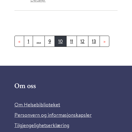
«
1
...
9
10
11
12
13
»
Om oss
Om Helsebiblioteket
Personvern og informasjonskapsler
Tilgjengelighetserklæring