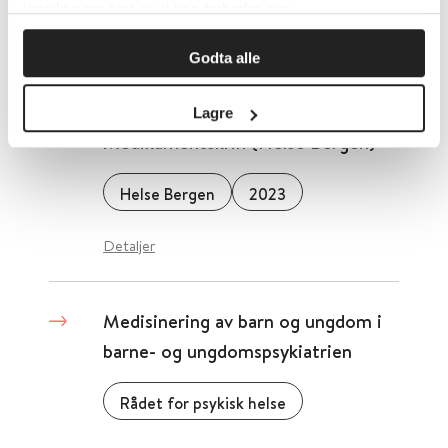
innsikt som gjør at vi kan forbedre oss.
Helse Bergen
Godta alle
Detaljer
Lagre
Medikamentskrin (Helse Bergen)
Helse Bergen
2023
Detaljer
Medisinering av barn og ungdom i
barne- og ungdomspsykiatrien
Rådet for psykisk helse