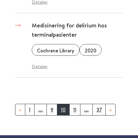
Detaljer
Medisinering for delirium hos
terminalpasienter
Cochrane Library
2020
Detaljer
«
1
...
9
10
11
...
37
»