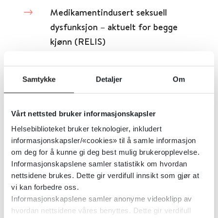
Medikamentindusert seksuell
dysfunksjon – aktuelt for begge
kjønn (RELIS)
RELIS – regionale legemiddelinformasjonssentre
2023
Samtykke
Detaljer
Om
Medikamentoverforbrukshodepine
Vårt nettsted bruker informasjonskapsler
– når medisinen forverrer
Helsebiblioteket bruker teknologier, inkludert
hodepinen
informasjonskapsler/«cookies» til å samle informasjon
om deg for å kunne gi deg best mulig brukeropplevelse.
Helsebiblioteket
BMJ
2025
Informasjonskapslene samler statistikk om hvordan
nettsidene brukes. Dette gir verdifull innsikt som gjør at
vi kan forbedre oss.
Medikamentskrin voksne
Informasjonskapslene samler anonyme videoklipp av
hvordan nettsidene våres benyttes. Dette gir verdifull