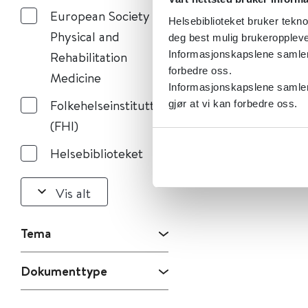
European Society of
Helsebiblioteket bruker tekno
Physical and
deg best mulig brukeroppleve
Informasjonskapslene samler s
Rehabilitation
forbedre oss.
Medicine
Informasjonskapslene samler 
Folkehelseinstituttet
gjør at vi kan forbedre oss.
(FHI)
Helsebiblioteket
Vis alt
Tema
Dokumenttype