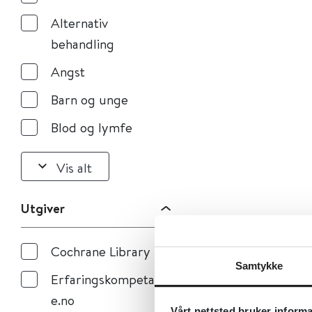
Alternativ
behandling
Angst
Barn og unge
Blod og lymfe
Vis alt
Utgiver
Cochrane Library
Samtykke
Erfaringskompetans
e.no
Vårt nettsted bruker inform