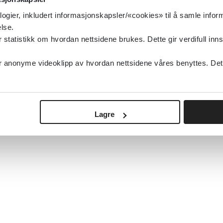
logier, inkludert informasjonskapsler/«cookies» til å samle info
lse.
tatistikk om hvordan nettsidene brukes. Dette gir verdifull inns
anonyme videoklipp av hvordan nettsidene våres benyttes. Dette 
Lagre