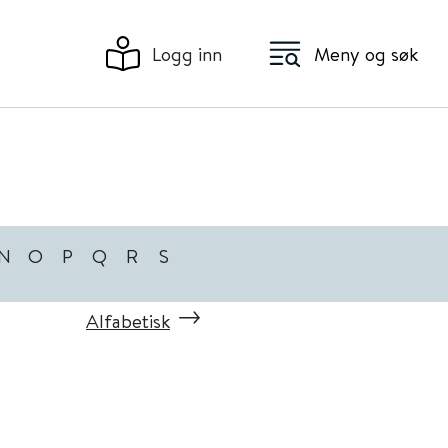
Logg inn
Meny og søk
N
O
P
Q
R
S
Alfabetisk