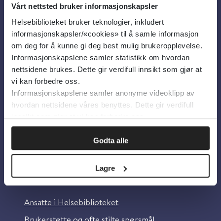
Vårt nettsted bruker informasjonskapsler
Helsebiblioteket bruker teknologier, inkludert
Om oss
informasjonskapsler/«cookies» til å samle informasjon
om deg for å kunne gi deg best mulig brukeropplevelse.
Informasjonskapslene samler statistikk om hvordan
Om Helsebiblioteket
nettsidene brukes. Dette gir verdifull innsikt som gjør at
Personvern og informasjonskapsler
vi kan forbedre oss.
Informasjonskapslene samler anonyme videoklipp av
Tilgjengelighetserklæring
hvordan nettsidene våres benyttes. Dette gir verdifull
Information in English
innsikt som gjør at vi kan forbedre oss.
Bilder fra Colourbox.com
Godta alle
Lagre
Kontakt oss
Ansatte i Helsebiblioteket
Brukerstøtte og ofte stilte spørsmål