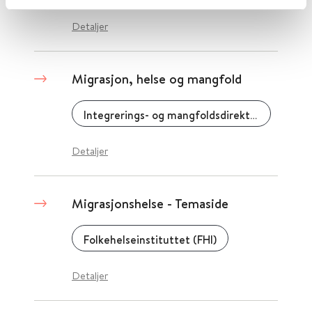
Detaljer
Migrasjon, helse og mangfold
Integrerings- og mangfoldsdirektoratet (IMDi)
Detaljer
Migrasjonshelse - Temaside
Folkehelseinstituttet (FHI)
Detaljer