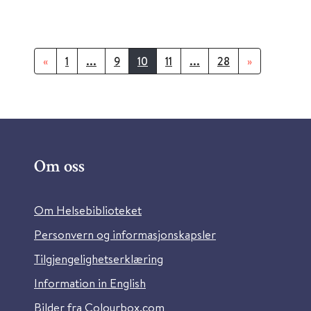
«
1
...
9
10
11
...
28
»
Om oss
Om Helsebiblioteket
Personvern og informasjonskapsler
Tilgjengelighetserklæring
Information in English
Bilder fra Colourbox.com