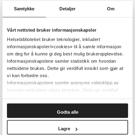
Samtykke
Detaljer
Om
Helsedirektoratet
2019
Detaljer
Vårt nettsted bruker informasjonskapsler
Helsebiblioteket bruker teknologier, inkludert
informasjonskapsler/«cookies» til å samle informasjon
Mikrobiologiske
om deg for å kunne gi deg best mulig brukeropplevelse.
laboratorieanalyser
Informasjonskapslene samler statistikk om hvordan
nettsidene brukes. Dette gir verdifull innsikt som gjør at
vi kan forbedre oss.
Folkehelseinstituttet (FHI)
2022
Informasjonskapslene samler anonyme videoklipp av
hvordan nettsidene våres benyttes. Dette gir verdifull
Detaljer
innsikt som gjør at vi kan forbedre oss.
Godta alle
Mikrobespesifikke tiltak
Lagre
2021