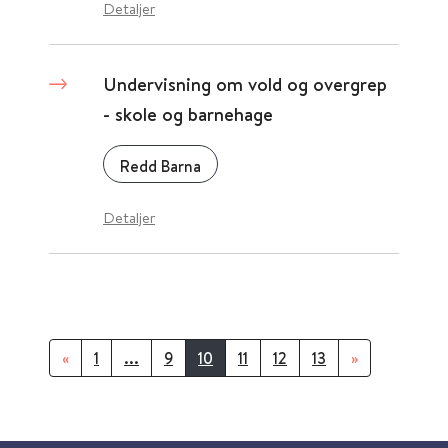
Detaljer
Undervisning om vold og overgrep
- skole og barnehage
Redd Barna
Detaljer
«
1
...
9
10
11
12
13
»