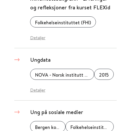
og refleksjoner fra kurset FLEXid
Folkehelseinstituttet (FHI)
Detaljer
Ungdata
NOVA - Norsk institutt for forskning om oppvekst, velferd og aldring
2015
Detaljer
Ung på sosiale medier
Bergen kommune
Folkehelseinstituttet (FHI)