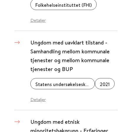
Folkehelseinstituttet (FHI)
Detaljer
Ungdom med uavklart tilstand -
Samhandling mellom kommunale
tjenester og mellom kommunale
tjenester og BUP
Statens undersøkelseskommisjon for helse- og omsorgstjenesten (UKOM)
2021
Detaljer
Ungdom med etnisk
minoritetsbakgrunn - Erfaringer