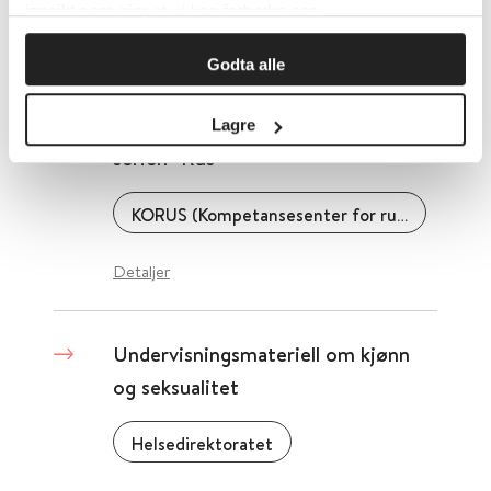
innsikt som gjør at vi kan forbedre oss.
Detaljer
Godta alle
Undervisningsopplegg til NRK-
Lagre
serien "Rus"
KORUS (Kompetansesenter for rusfeltet)
Detaljer
Undervisningsmateriell om kjønn
og seksualitet
Helsedirektoratet