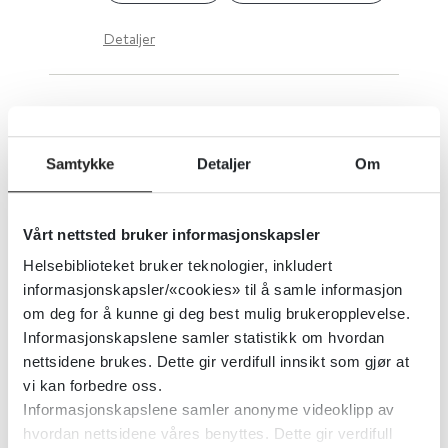
Detaljer
Ung Helse
Samtykke
Detaljer
Om
Barne-, ungdoms- og familiedirektoratet (Bufdir)
2020
Detaljer
Vårt nettsted bruker informasjonskapsler
Helsebiblioteket bruker teknologier, inkludert
Undervisning: Skolehelsetjenesten
informasjonskapsler/«cookies» til å samle informasjon
om deg for å kunne gi deg best mulig brukeropplevelse.
skal bidra i undervisning i grupper
Informasjonskapslene samler statistikk om hvordan
eller klasser i den utstrekning
nettsidene brukes. Dette gir verdifull innsikt som gjør at
skolen ønsker det
vi kan forbedre oss.
Informasjonskapslene samler anonyme videoklipp av
Helsedirektoratet
hvordan nettsidene våres benyttes. Dette gir verdifull