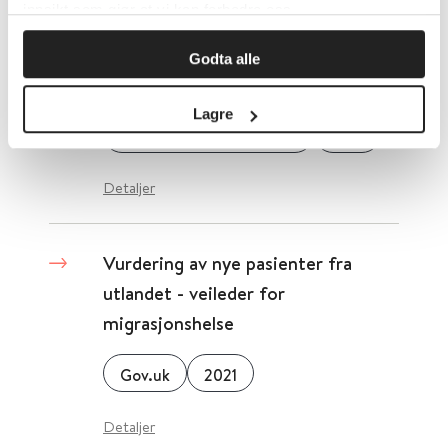
innsikt som gjør at vi kan forbedre oss.
Vurdering av omsorg ved
depresjon og angst - hovedrapport
Godta alle
med forbedringsområder
Lagre
Socialstyrelsen (Sverige)
2019
Detaljer
Vurdering av nye pasienter fra
utlandet - veileder for
migrasjonshelse
Gov.uk
2021
Detaljer