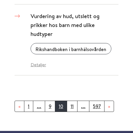
Vurdering av hud, utslett og
prikker hos barn med ulike
hudtyper
Rikshandboken i barnhälsovården
Detaljer
«
1
...
9
10
11
...
597
»