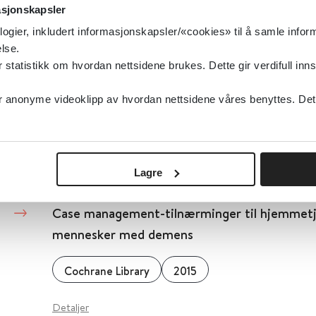
asjonskapsler
Oslo Universitetssykehus
logier, inkludert informasjonskapsler/«cookies» til å samle info
lse.
Detaljer
tatistikk om hvordan nettsidene brukes. Dette gir verdifull inns
anonyme videoklipp av hvordan nettsidene våres benyttes. Dette 
CBRNE Nyhetsbrev - påmelding
Detaljer
Lagre
Case management-tilnærminger til hjemmetj
mennesker med demens
Cochrane Library
2015
Detaljer