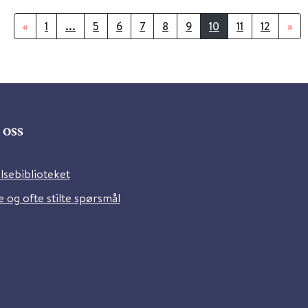
«
1
...
5
6
7
8
9
10
11
12
»
oss
lsebiblioteket
 og ofte stilte spørsmål