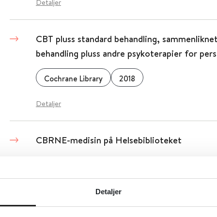
Detaljer
CBT pluss standard behandling, sammenlikne
behandling pluss andre psykoterapier for per
Cochrane Library
2018
Detaljer
CBRNE-medisin på Helsebiblioteket
Detaljer
Detaljer
CBRNE-hendelser med personskade - Nasjonal 