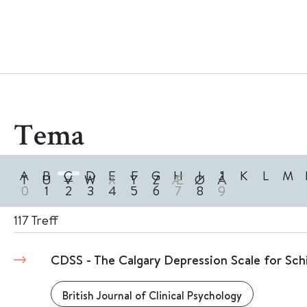
Tema
A
B
C
D
E
F
G
H
I
J
K
L
M
T
U
V
W
X
Y
Z
Æ
Ø
Å
0
1
2
3
4
5
6
7
8
9
117
Treff
CDSS - The Calgary Depression Scale for Sch
British Journal of Clinical Psychology