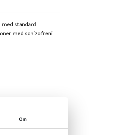
t med standard
soner med schizofreni
Om
faglig retningslinje