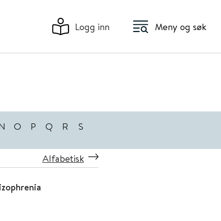
Logg inn
Meny og søk
N
O
P
Q
R
S
Alfabetisk
izophrenia