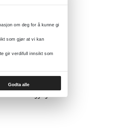
rmasjon om deg for å kunne gi
rnett til uformelle
ikt som gjør at vi kan
gir verdifull innsikt som
Godta alle
2 år: En kartlegging av