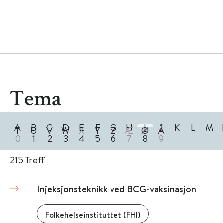
Tema
A
B
C
D
E
F
G
H
I
J
K
L
M
T
U
V
W
X
Y
Z
Æ
Ø
Å
0
1
2
3
4
5
6
7
8
9
215
Treff
Injeksjonsteknikk ved BCG-vaksinasjon
Folkehelseinstituttet (FHI)