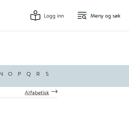
Logg inn
Meny og søk
N
O
P
Q
R
S
Alfabetisk