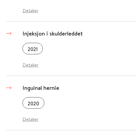
Detaljer
Injeksjon i skulderleddet
2021
Detaljer
Inguinal hernie
2020
Detaljer