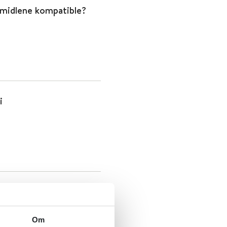
emidlene kompatible?
i
Om