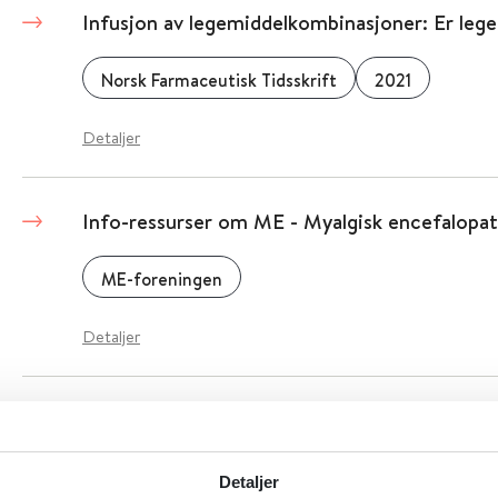
Infusjon av legemiddelkombinasjoner: Er leg
Norsk Farmaceutisk Tidsskrift
2021
Detaljer
Info-ressurser om ME - Myalgisk encefalopat
ME-foreningen
Detaljer
Information for refugees from Ukraine
Utlendingsdirektoratet (UDI)
Detaljer