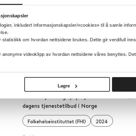
Detaljer
asjonskapsler
logier, inkludert informasjonskapsler/«cookies» til å samle info
Informasjon, øving og støtte levert over inte
lse.
tatistikk om hvordan nettsidene brukes. Dette gir verdifull inns
omsorgspersoner for demenspasienter
anonyme videoklipp av hvordan nettsidene våres benyttes. Dette 
Cochrane Library
2021
Detaljer
Lagre
Informasjons- og hjelpetjenester for barn 9-1
dagens tjenestetilbud i Norge
Folkehelseinstituttet (FHI)
2024