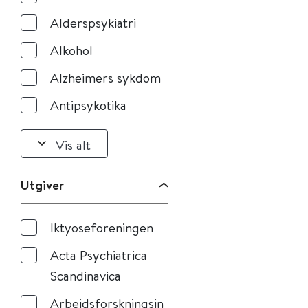
Alderspsykiatri
Alkohol
Alzheimers sykdom
Antipsykotika
Vis alt
Utgiver
Iktyoseforeningen
Acta Psychiatrica
Scandinavica
Arbeidsforskningsin