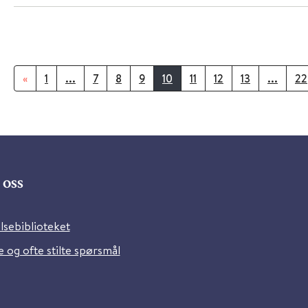
«
1
...
7
8
9
10
11
12
13
...
22
oss
lsebiblioteket
 og ofte stilte spørsmål