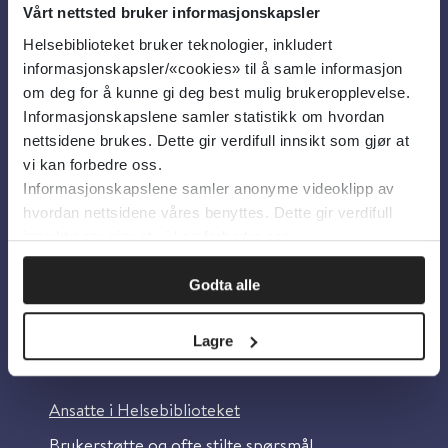
Vårt nettsted bruker informasjonskapsler
Helsebiblioteket bruker teknologier, inkludert
Om oss
informasjonskapsler/«cookies» til å samle informasjon
om deg for å kunne gi deg best mulig brukeropplevelse.
Informasjonskapslene samler statistikk om hvordan
Om Helsebiblioteket
nettsidene brukes. Dette gir verdifull innsikt som gjør at
Personvern og informasjonskapsler
vi kan forbedre oss.
Informasjonskapslene samler anonyme videoklipp av
Tilgjengelighetserklæring
hvordan nettsidene våres benyttes. Dette gir verdifull
Information in English
innsikt som gjør at vi kan forbedre oss.
Bilder fra Colourbox.com
Godta alle
Lagre
Kontakt oss
Ansatte i Helsebiblioteket
Brukerstøtte og ofte stilte spørsmål