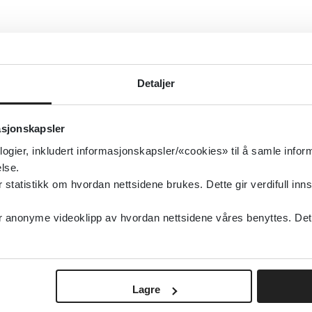
Detaljer
asjonskapsler
logier, inkludert informasjonskapsler/«cookies» til å samle info
lse.
tatistikk om hvordan nettsidene brukes. Dette gir verdifull inns
anonyme videoklipp av hvordan nettsidene våres benyttes. Dette 
Lagre