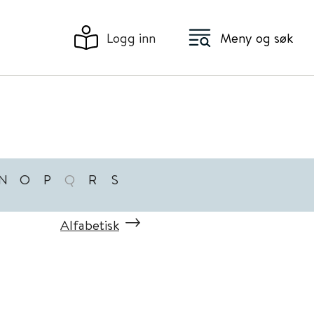
Logg inn
Meny og søk
N
O
P
Q
R
S
Alfabetisk