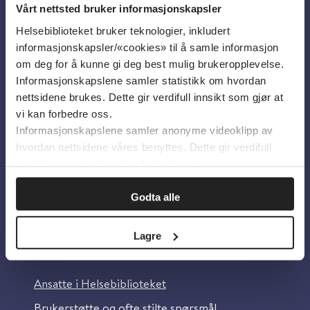
Vårt nettsted bruker informasjonskapsler
Helsebiblioteket bruker teknologier, inkludert
Om oss
informasjonskapsler/«cookies» til å samle informasjon
om deg for å kunne gi deg best mulig brukeropplevelse.
Informasjonskapslene samler statistikk om hvordan
Om Helsebiblioteket
nettsidene brukes. Dette gir verdifull innsikt som gjør at
Personvern og informasjonskapsler
vi kan forbedre oss.
Informasjonskapslene samler anonyme videoklipp av
Tilgjengelighetserklæring
hvordan nettsidene våres benyttes. Dette gir verdifull
Information in English
innsikt som gjør at vi kan forbedre oss.
Bilder fra Colourbox.com
Godta alle
Lagre
Kontakt oss
Ansatte i Helsebiblioteket
Brukerstøtte og ofte stilte spørsmål