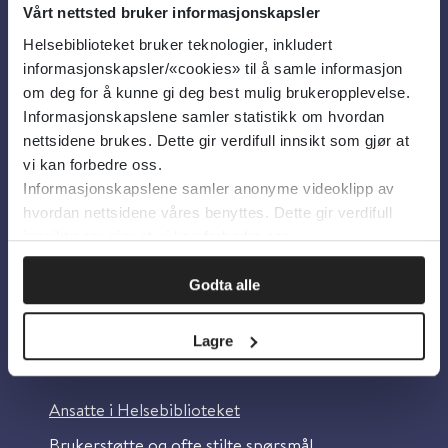
Vårt nettsted bruker informasjonskapsler
Helsebiblioteket bruker teknologier, inkludert
Om oss
informasjonskapsler/«cookies» til å samle informasjon
om deg for å kunne gi deg best mulig brukeropplevelse.
Informasjonskapslene samler statistikk om hvordan
Om Helsebiblioteket
nettsidene brukes. Dette gir verdifull innsikt som gjør at
Personvern og informasjonskapsler
vi kan forbedre oss.
Informasjonskapslene samler anonyme videoklipp av
Tilgjengelighetserklæring
hvordan nettsidene våres benyttes. Dette gir verdifull
Information in English
innsikt som gjør at vi kan forbedre oss.
Bilder fra Colourbox.com
Godta alle
Lagre
Kontakt oss
Ansatte i Helsebiblioteket
Brukerstøtte og ofte stilte spørsmål