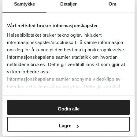
Samtykke
Detaljer
Om
EBSCO Publishing
Detaljer
Vårt nettsted bruker informasjonskapsler
Helsebiblioteket bruker teknologier, inkludert
informasjonskapsler/«cookies» til å samle informasjon
Cochrane Emergency Reviews
om deg for å kunne gi deg best mulig brukeropplevelse.
Informasjonskapslene samler statistikk om hvordan
Cochrane Library
nettsidene brukes. Dette gir verdifull innsikt som gjør at
vi kan forbedre oss.
Informasjonskapslene samler anonyme videoklipp av
Detaljer
hvordan nettsidene våres benyttes. Dette gir verdifull
innsikt som gjør at vi kan forbedre oss.
CORE og andre skåringsverktøy til
Godta alle
bruk i psykoterapien
Lagre
Helsebiblioteket
2023