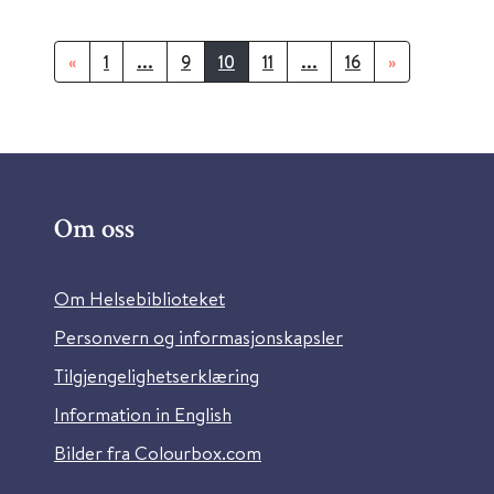
«
1
...
9
10
11
...
16
»
Om oss
Om Helsebiblioteket
Personvern og informasjonskapsler
Tilgjengelighetserklæring
Information in English
Bilder fra Colourbox.com