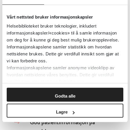
Geografiske forskjeller
Senter for omsorgsforskning
2024
Vårt nettsted bruker informasjonskapsler
Helsebiblioteket bruker teknologier, inkludert
informasjonskapsler/«cookies» til å samle informasjon
Geografiske forskjeller i
om deg for å kunne gi deg best mulig brukeropplevelse.
kommunal eldreomsorg i Norge
Informasjonskapslene samler statistikk om hvordan
nettsidene brukes. Dette gir verdifull innsikt som gjør at
vi kan forbedre oss.
Senter for omsorgsforskning
2024
Informasjonskapslene samler anonyme videoklipp av
hvordan nettsidene våres benyttes. Dette gir verdifull
innsikt som gjør at vi kan forbedre oss.
Geographical differences in
municipal elder care in Norway
Godta alle
Lagre
God pasientinformasjon på