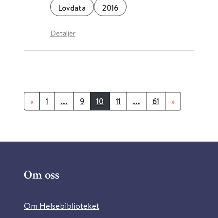
Lovdata
2016
Detaljer
«
1
...
9
10
11
...
61
»
Om oss
Om Helsebiblioteket