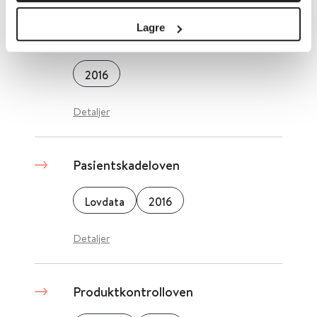
Personlighetsforstyrrelse - hva er
Lagre
en personlighetsforstyrrelse?
2016
Detaljer
Pasientskadeloven
Lovdata
2016
Detaljer
Produktkontrolloven