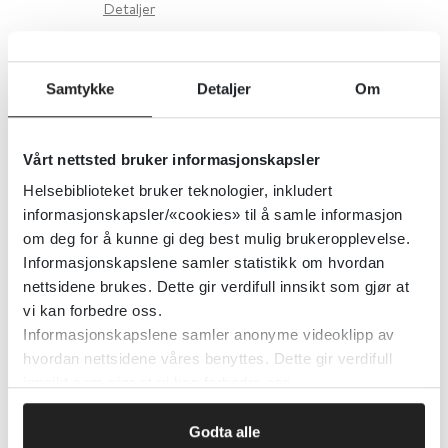
Detaljer
Psykisk helsehjelp i Norge for
Samtykke
Detaljer
Om
voksne
Vårt nettsted bruker informasjonskapsler
Helsenorge.no
2016
Helsebiblioteket bruker teknologier, inkludert
informasjonskapsler/«cookies» til å samle informasjon
Detaljer
om deg for å kunne gi deg best mulig brukeropplevelse.
Informasjonskapslene samler statistikk om hvordan
nettsidene brukes. Dette gir verdifull innsikt som gjør at
Pasientinformasjon hos Psynett
vi kan forbedre oss.
Informasjonskapslene samler anonyme videoklipp av
PSYNETT
2016
hvordan nettsidene våres benyttes. Dette gir verdifull
innsikt som gjør at vi kan forbedre oss.
Detaljer
Godta alle