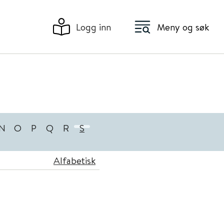
Logg inn
Meny og søk
N
O
P
Q
R
S
Alfabetisk