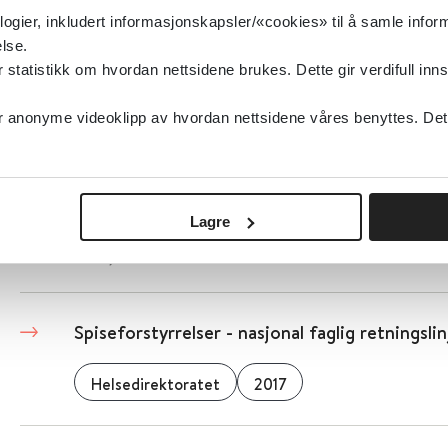
logier, inkludert informasjonskapsler/«cookies» til å samle info
lse.
Detaljer
tatistikk om hvordan nettsidene brukes. Dette gir verdifull inns
anonyme videoklipp av hvordan nettsidene våres benyttes. Dette 
Supported Employment for arbeidssøkere me
systematisk oversikt
Folkehelseinstituttet (FHI)
2017
Lagre
Detaljer
Spiseforstyrrelser - nasjonal faglig retningslin
Helsedirektoratet
2017