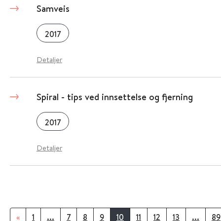
Samveis
2017
Detaljer
Spiral - tips ved innsettelse og fjerning
2017
Detaljer
«
1
...
7
8
9
10
11
12
13
...
89