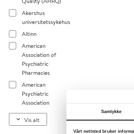
Quality (AHRQ)
Akershus
universitetssykehus
Altinn
American
Association of
Psychiatric
Pharmacies
American
Psychiatric
Association
Samtykke
Vis alt
Vårt nettsted bruker inform