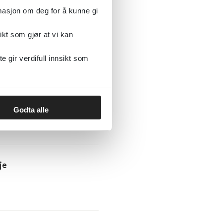
rmasjon om deg for å kunne gi
ikt som gjør at vi kan
gir verdifull innsikt som
d bistandsbehov: En
Godta alle
je