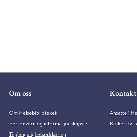
Om oss
Kontakt 
Om Helsebiblioteket
Ansatte i He
Personvern og informasjonskapsler
Brukerstøtte
Tilgjengelighetserklæring