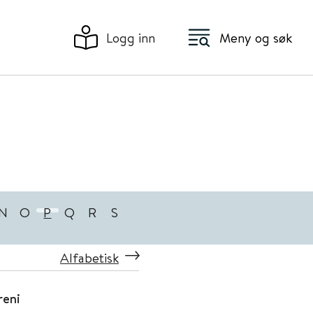
Logg inn
Meny og søk
N
O
P
Q
R
S
Alfabetisk
reni