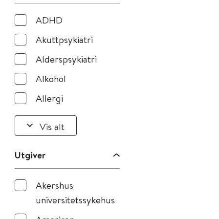
ADHD
Akuttpsykiatri
Alderspsykiatri
Alkohol
Allergi
Vis alt
Utgiver
Akershus
universitetssykehus