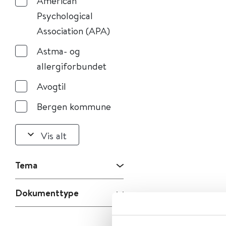
American
Psychological
Association (APA)
Astma- og
allergiforbundet
Avogtil
Bergen kommune
Vis alt
Tema
Dokumenttype