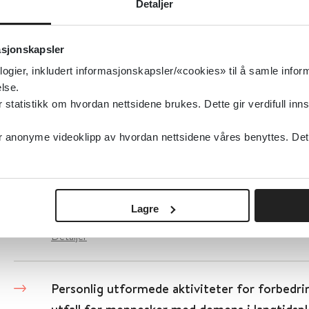
Personlig assistanse for barn og ungdom (0–1
Detaljer
handikap
asjonskapsler
Cochrane Library
2008
logier, inkludert informasjonskapsler/«cookies» til å samle info
lse.
Detaljer
tatistikk om hvordan nettsidene brukes. Dette gir verdifull inns
anonyme videoklipp av hvordan nettsidene våres benyttes. Dette 
Personlig assistanse til voksne (19-64) med b
kognitiv hemning
Cochrane Library
2008
Lagre
Detaljer
Personlig utformede aktiviteter for forbedri