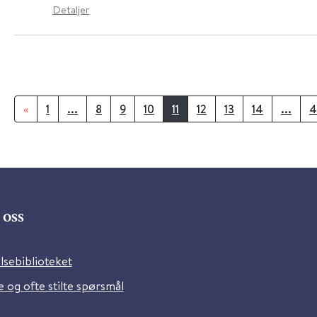
Detaljer
«
1
...
8
9
10
11
12
13
14
...
4
oss
lsebiblioteket
 og ofte stilte spørsmål