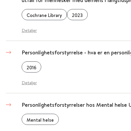
utfall for mennesker med demens i langtidspl
Cochrane Library
2023
Detaljer
Personlighetsforstyrrelse - hva er en personl
2016
Detaljer
Personlighetsforstyrrelser hos Mental hels
Mental helse