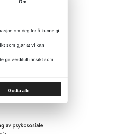
8) med intellektuelle
Om
rmasjon om deg for å kunne gi
ikt som gjør at vi kan
gir verdifull innsikt som
åde fysiske og
Godta alle
ng av psykososiale