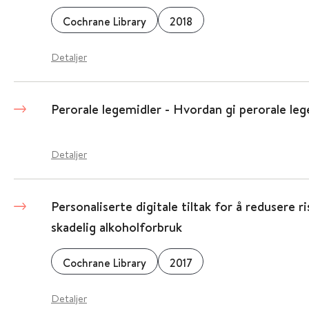
Cochrane Library
2018
Detaljer
Perorale legemidler - Hvordan gi perorale lege
Detaljer
Personaliserte digitale tiltak for å redusere r
skadelig alkoholforbruk
Cochrane Library
2017
Detaljer