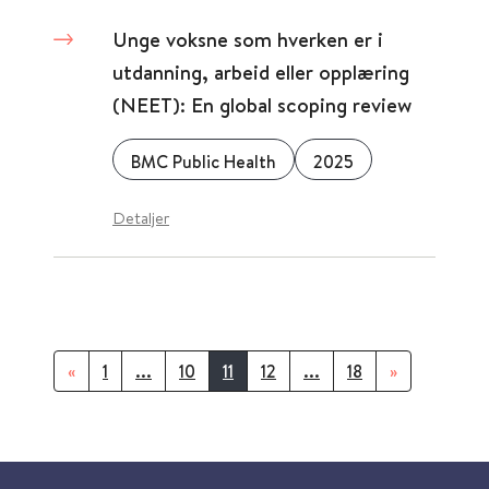
Unge voksne som hverken er i
utdanning, arbeid eller opplæring
(NEET): En global scoping review
BMC Public Health
2025
Detaljer
«
1
...
10
11
12
...
18
»