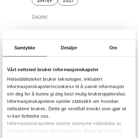
SINTEF
2021
Detaljer
Ungsinn
Samtykke
Detaljer
Om
Universitetet i Tromsø
Vårt nettsted bruker informasjonskapsler
Detaljer
Helsebiblioteket bruker teknologier, inkludert
informasjonskapsler/«cookies» til å samle informasjon
UngFunk
om deg for å kunne gi deg best mulig brukeropplevelse.
Informasjonskapslene samler statistikk om hvordan
nettsidene brukes. Dette gir verdifull innsikt som gjør at
Unge funksjonshemmede
vi kan forbedre oss.
Informasjonskapslene samler anonyme videoklipp av
Detaljer
hvordan nettsidene våres benyttes. Dette gir verdifull