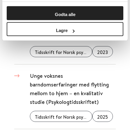
innsikt som gjør at vi kan forbedre oss.
Unges forståelse av åpenhet om
Godta alle
psykiske problemer: en kvalitativ
studie (Tidsskrift for Norsk
Lagre
psykologforening)
Tidsskrift for Norsk psykologforening
2023
Unge voksnes
barndomserfaringer­ med flytting
mellom to hjem – en kvalitativ
studie (Psykologtidsskriftet)
Tidsskrift for Norsk psykologforening
2025