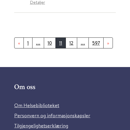
Detaljer
«
1
...
10
11
12
...
597
»
Om oss
Om Helsebiblioteket
Personvern og informasjonskapsler
Tilgjengelighetserklæring