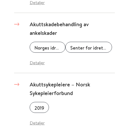
Detaljer
Akuttskadebehandling av
ankelskader
Norges idrettshøgskole
Senter for idrettsskadeforskning
Detaljer
Akuttsykepleiere – Norsk
Sykepleierforbund
2019
Detaljer