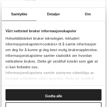
Physiopedia
Samtykke
Detaljer
Om
Detaljer
Vårt nettsted bruker informasjonskapsler
Helsebiblioteket bruker teknologier, inkludert
Alcohol-E
informasjonskapsler/«cookies» til å samle informasjon
om deg for å kunne gi deg best mulig brukeropplevelse.
Nasjonal kompetansetjeneste ROP
Informasjonskapslene samler statistikk om hvordan
nettsidene brukes. Dette gir verdifull innsikt som gjør at
Detaljer
vi kan forbedre oss.
Informasjonskapslene samler anonyme videoklipp av
hvordan nettsidene våres benyttes. Dette gir verdifull
Aldersgrense for sosiale medier:
innsikt som gjør at vi kan forbedre oss.
Slik påvirkes barna
Godta alle
Medietilsynet