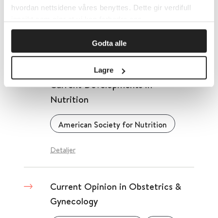
hvordan nettsidene våres benyttes. Dette gir verdifull
innsikt som gjør at vi kan forbedre oss.
Cochrane Library
2017
Godta alle
Detaljer
Lagre
Current Developments in
Nutrition
American Society for Nutrition
Detaljer
Current Opinion in Obstetrics &
Gynecology