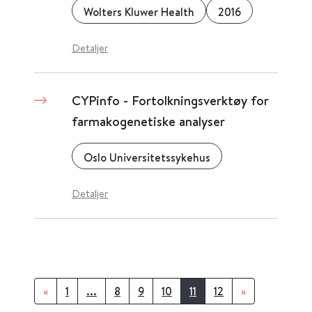
Wolters Kluwer Health
2016
Detaljer
CYPinfo - Fortolkningsverktøy for
farmakogenetiske analyser
Oslo Universitetssykehus
Detaljer
«
1
...
8
9
10
11
12
»