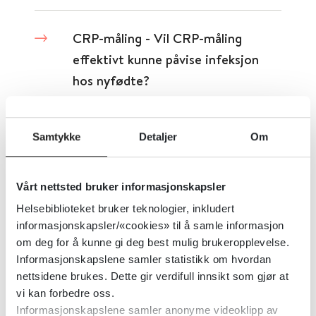
CRP-måling - Vil CRP-måling
effektivt kunne påvise infeksjon
hos nyfødte?
Folkehelseinstituttet (FHI)
2020
Samtykke
Detaljer
Om
Detaljer
Vårt nettsted bruker informasjonskapsler
CSF tau og CSF tau/ABeta ratio
Helsebiblioteket bruker teknologier, inkludert
for diagnostikk av Alzheimers
informasjonskapsler/«cookies» til å samle informasjon
om deg for å kunne gi deg best mulig brukeropplevelse.
sykdom og andre
Informasjonskapslene samler statistikk om hvordan
demenssykdommer hos
nettsidene brukes. Dette gir verdifull innsikt som gjør at
mennesker med mild kognitiv
vi kan forbedre oss.
svekkelse
Informasjonskapslene samler anonyme videoklipp av