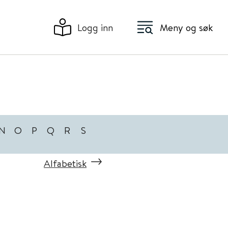
Logg inn
Meny og søk
N
O
P
Q
R
S
Alfabetisk