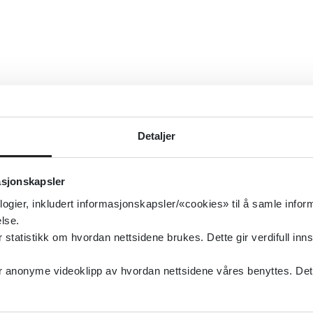
Detaljer
asjonskapsler
logier, inkludert informasjonskapsler/«cookies» til å samle info
lse.
tatistikk om hvordan nettsidene brukes. Dette gir verdifull inns
anonyme videoklipp av hvordan nettsidene våres benyttes. Dette 