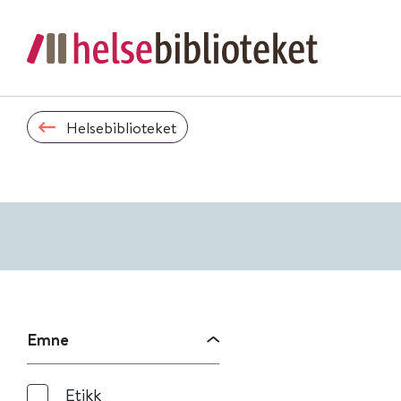
Helsebiblioteket
Emne
Etikk