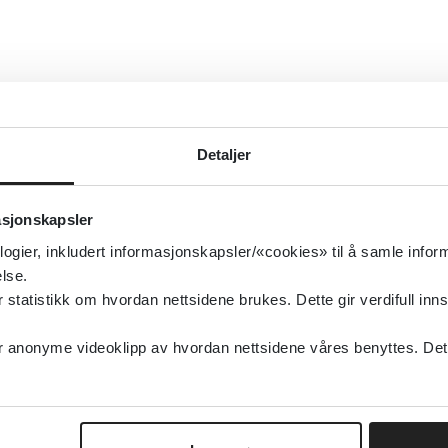
Detaljer
asjonskapsler
logier, inkludert informasjonskapsler/«cookies» til å samle info
lse.
tatistikk om hvordan nettsidene brukes. Dette gir verdifull inns
anonyme videoklipp av hvordan nettsidene våres benyttes. Dette 