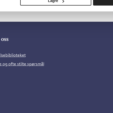
Lagre
oss
lsebiblioteket
 og ofte stilte spørsmål