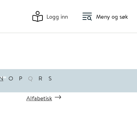
Logg inn
Meny og søk
N
O
P
Q
R
S
Alfabetisk