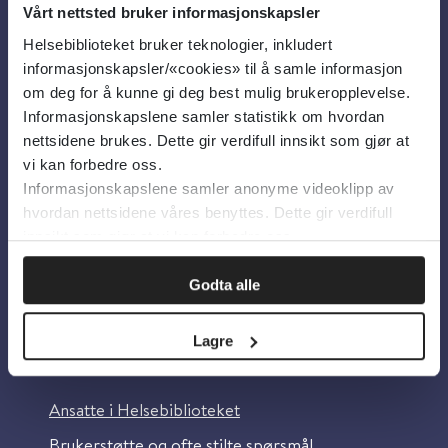
Vårt nettsted bruker informasjonskapsler
Helsebiblioteket bruker teknologier, inkludert
Om oss
informasjonskapsler/«cookies» til å samle informasjon
om deg for å kunne gi deg best mulig brukeropplevelse.
Informasjonskapslene samler statistikk om hvordan
Om Helsebiblioteket
nettsidene brukes. Dette gir verdifull innsikt som gjør at
Personvern og informasjonskapsler
vi kan forbedre oss.
Informasjonskapslene samler anonyme videoklipp av
Tilgjengelighetserklæring
hvordan nettsidene våres benyttes. Dette gir verdifull
Information in English
innsikt som gjør at vi kan forbedre oss.
Bilder fra Colourbox.com
Godta alle
Lagre
Kontakt oss
Ansatte i Helsebiblioteket
Brukerstøtte og ofte stilte spørsmål