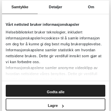
Samtykke
Detaljer
Om
Depresjon: En stor, svart hund?
Helsebiblioteket
Vårt nettsted bruker informasjonskapsler
Helsebiblioteket bruker teknologier, inkludert
informasjonskapsler/«cookies» til å samle informasjon
Depressive lidelser. I: Veileder for
om deg for å kunne gi deg best mulig brukeropplevelse.
barne- og ungdomspsykiatri
Informasjonskapslene samler statistikk om hvordan
nettsidene brukes. Dette gir verdifull innsikt som gjør at
vi kan forbedre oss.
Norsk barne- og ungdomspsykiatrisk forening
2019
Informasjonskapslene samler anonyme videoklipp av
hvordan nettsidene våres benyttes. Dette gir verdifull
Detaljer
innsikt som gjør at vi kan forbedre oss.
Godta alle
Der folk bor
Lagre
Kommunesektorens interesse- og arbeidsgiverorganisasjon (KS)