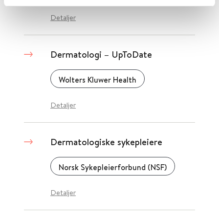
Detaljer
Dermatologi – UpToDate
Wolters Kluwer Health
Detaljer
Dermatologiske sykepleiere
Norsk Sykepleierforbund (NSF)
Detaljer