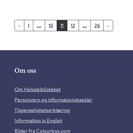
«
1
...
10
11
12
...
26
»
Om oss
Om Helsebiblioteket
Personvern og informasjonskapsler
Tilgjengelighetserklæring
Information in English
Bilder fra Colourbox.com