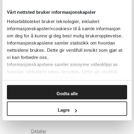
arbeid viser lovende resultater for
inkludering av funksjonshemmede
Vårt nettsted bruker informasjonskapsler
i arbeidslivet
Helsebiblioteket bruker teknologier, inkludert
informasjonskapsler/«cookies» til å samle informasjon
Social Science & Medicine
2024
om deg for å kunne gi deg best mulig brukeropplevelse.
Informasjonskapslene samler statistikk om hvordan
nettsidene brukes. Dette gir verdifull innsikt som gjør at
vi kan forbedre oss.
Gratis for alle
Informasjonskapslene samler anonyme videoklipp av
hvordan nettsidene våres benyttes. Dette gir verdifull
Helsebiblioteket
2006
innsikt som gjør at vi kan forbedre oss.
Godta alle
Gratis kondomer
Lagre
Helsenorge.no
Detaljer