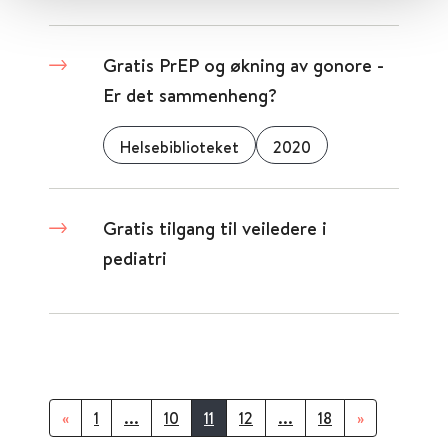
Gratis PrEP og økning av gonore -
Er det sammenheng?
Helsebiblioteket
2020
Gratis tilgang til veiledere i
pediatri
«
1
...
10
11
12
...
18
»