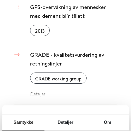
GPS-overvåkning av mennesker
med demens blir tillatt
2013
GRADE - kvalitetsvurdering av
retningslinjer
GRADE working group
Detaljer
Gradert sykemelding og
Samtykke
Detaljer
Om
intervensjoner for tilbakeføring til