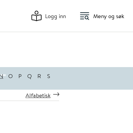
Logg inn
Meny og søk
N
O
P
Q
R
S
Alfabetisk