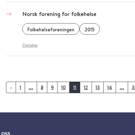
Norsk forening for folkehelse
Folkehelseforeningen
2015
Detaljer
«
1
...
8
9
10
11
12
13
14
...
3
oss