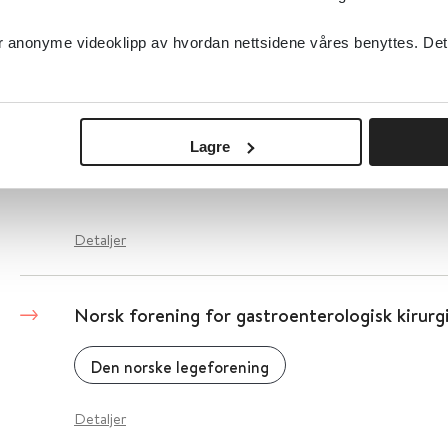
Norsk forening for immunologi og transfusj
anonyme videoklipp av hvordan nettsidene våres benyttes. Dette 
Detaljer
Lagre
Norsk forening for geriatri
Detaljer
Norsk forening for gastroenterologisk kirurg
Den norske legeforening
Detaljer