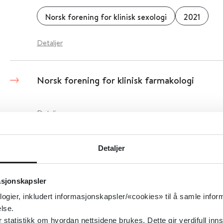
Norsk forening for klinisk sexologi
2021
Detaljer
Norsk forening for klinisk farmakologi
Detaljer
Norsk forening for Intensiv dynamisk kortti
Detaljer
Norsk forening for Intensiv dynamisk korttidstera
asjonskapsler
logier, inkludert informasjonskapsler/«cookies» til å samle info
Detaljer
lse.
tatistikk om hvordan nettsidene brukes. Dette gir verdifull inns