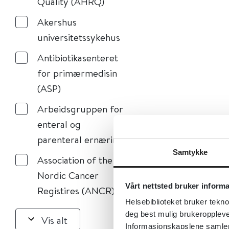
Quality (AHRQ)
Akershus
universitetssykehus
Antibiotikasenteret
for primærmedisin
(ASP)
Arbeidsgruppen for
enteral og
parenteral ernæring
Samtykke
Association of the
Nordic Cancer
Vårt nettsted bruker inform
Registires (ANCR)
Helsebiblioteket bruker tekno
deg best mulig brukeroppleve
Vis alt
Informasjonskapslene samler s