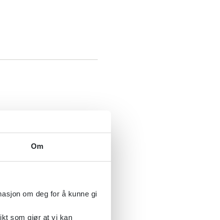
dsterapi (N-ISTDP)
Om
pi (N-ISTDP)
rmasjon om deg for å kunne gi
ikt som gjør at vi kan