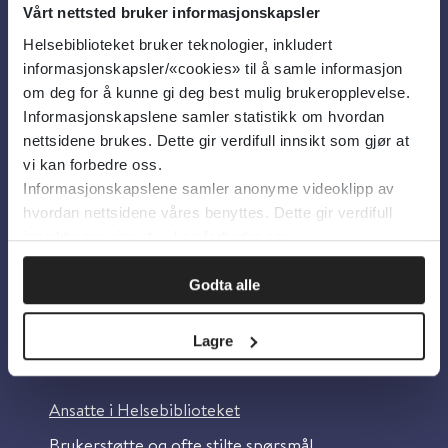
Vårt nettsted bruker informasjonskapsler
Helsebiblioteket bruker teknologier, inkludert
Om oss
informasjonskapsler/«cookies» til å samle informasjon
om deg for å kunne gi deg best mulig brukeropplevelse.
Informasjonskapslene samler statistikk om hvordan
Om Helsebiblioteket
nettsidene brukes. Dette gir verdifull innsikt som gjør at
Personvern og informasjonskapsler
vi kan forbedre oss.
Informasjonskapslene samler anonyme videoklipp av
Tilgjengelighetserklæring
hvordan nettsidene våres benyttes. Dette gir verdifull
Information in English
innsikt som gjør at vi kan forbedre oss.
Bilder fra Colourbox.com
Godta alle
Lagre
Kontakt oss
Ansatte i Helsebiblioteket
Brukerstøtte og ofte stilte spørsmål