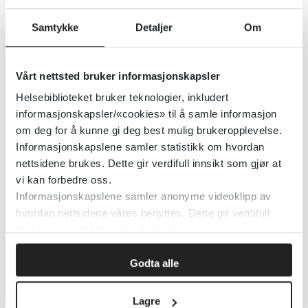
Helsedirektoratet
Samtykke
Detaljer
Om
Detaljer
Vårt nettsted bruker informasjonskapsler
Genetikkportalen - medisinsk-
Helsebiblioteket bruker teknologier, inkludert
genetiske analyser
informasjonskapsler/«cookies» til å samle informasjon
om deg for å kunne gi deg best mulig brukeropplevelse.
Informasjonskapslene samler statistikk om hvordan
Haukeland Universitetssykehus
nettsidene brukes. Dette gir verdifull innsikt som gjør at
vi kan forbedre oss.
Detaljer
Informasjonskapslene samler anonyme videoklipp av
hvordan nettsidene våres benyttes. Dette gir verdifull
innsikt som gjør at vi kan forbedre oss.
Genes & Nutrition
Godta alle
BioMed Central (BMC)
Lagre
Detaljer