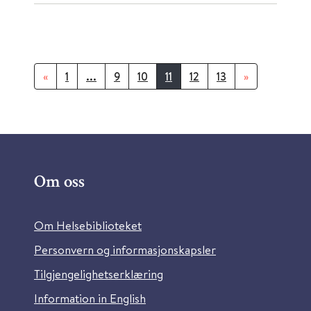
«
1
...
9
10
11
12
13
»
Om oss
Om Helsebiblioteket
Personvern og informasjonskapsler
Tilgjengelighetserklæring
Information in English