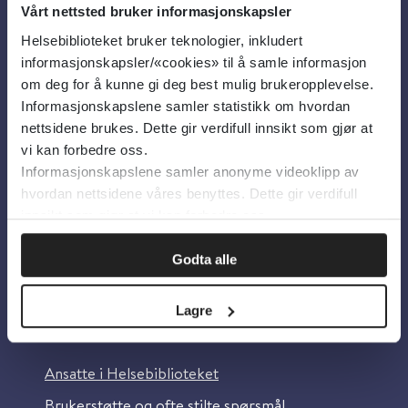
Vårt nettsted bruker informasjonskapsler
Helsebiblioteket bruker teknologier, inkludert
Om oss
informasjonskapsler/«cookies» til å samle informasjon
om deg for å kunne gi deg best mulig brukeropplevelse.
Informasjonskapslene samler statistikk om hvordan
Om Helsebiblioteket
nettsidene brukes. Dette gir verdifull innsikt som gjør at
Personvern og informasjonskapsler
vi kan forbedre oss.
Informasjonskapslene samler anonyme videoklipp av
Tilgjengelighetserklæring
hvordan nettsidene våres benyttes. Dette gir verdifull
Information in English
innsikt som gjør at vi kan forbedre oss.
Bilder fra Colourbox.com
Godta alle
Lagre
Kontakt oss
Ansatte i Helsebiblioteket
Brukerstøtte og ofte stilte spørsmål