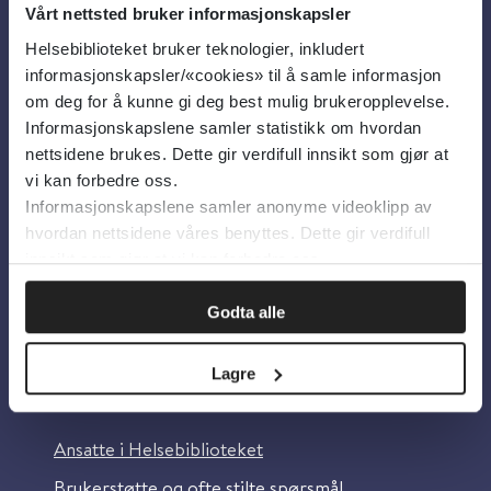
Vårt nettsted bruker informasjonskapsler
Helsebiblioteket bruker teknologier, inkludert
Om oss
informasjonskapsler/«cookies» til å samle informasjon
om deg for å kunne gi deg best mulig brukeropplevelse.
Informasjonskapslene samler statistikk om hvordan
Om Helsebiblioteket
nettsidene brukes. Dette gir verdifull innsikt som gjør at
Personvern og informasjonskapsler
vi kan forbedre oss.
Informasjonskapslene samler anonyme videoklipp av
Tilgjengelighetserklæring
hvordan nettsidene våres benyttes. Dette gir verdifull
Information in English
innsikt som gjør at vi kan forbedre oss.
Bilder fra Colourbox.com
Godta alle
Lagre
Kontakt oss
Ansatte i Helsebiblioteket
Brukerstøtte og ofte stilte spørsmål