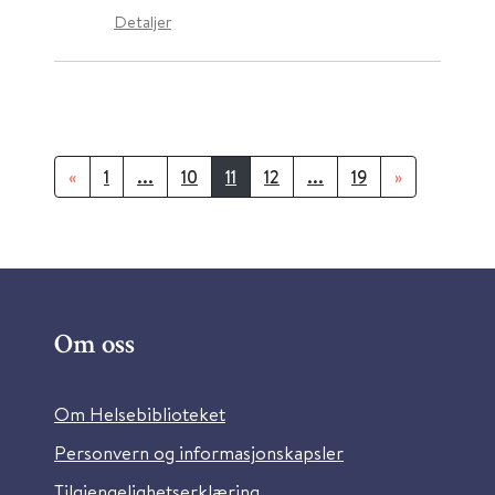
Detaljer
«
1
...
10
11
12
...
19
»
Om oss
Om Helsebiblioteket
Personvern og informasjonskapsler
Tilgjengelighetserklæring