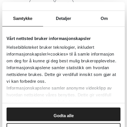
Lovdata
2016
Samtykke
Detaljer
Om
Detaljer
Vårt nettsted bruker informasjonskapsler
Universitetssykehuset Nord-
Norge - arbeids- og
Helsebiblioteket bruker teknologier, inkludert
informasjonskapsler/«cookies» til å samle informasjon
miljømedisinsk avdeling
om deg for å kunne gi deg best mulig brukeropplevelse.
Informasjonskapslene samler statistikk om hvordan
Universitetssykehuset Nord-Norge
2019
nettsidene brukes. Dette gir verdifull innsikt som gjør at
vi kan forbedre oss.
Detaljer
Informasjonskapslene samler anonyme videoklipp av
hvordan nettsidene våres benyttes. Dette gir verdifull
innsikt som gjør at vi kan forbedre oss.
Universitetet i Oslo - Det
odontologiske fakultet
Godta alle