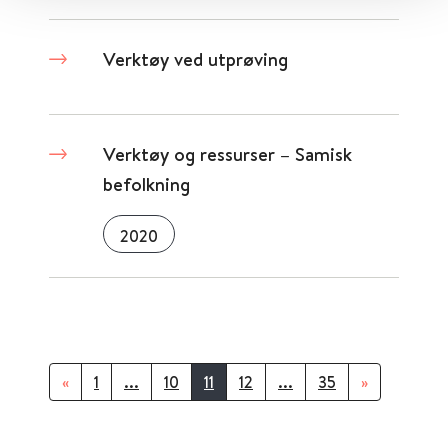
Verktøy ved utprøving
Verktøy og ressurser – Samisk
befolkning
2020
«
1
...
10
11
12
...
35
»