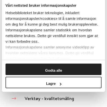
Verktøysamling hos Norsk selskap
Vårt nettsted bruker informasjonskapsler
for hematologi
Helsebiblioteket bruker teknologier, inkludert
informasjonskapsler/«cookies» til å samle informasjon
om deg for å kunne gi deg best mulig brukeropplevelse.
Norsk selskap for hematologi
2015
Informasjonskapslene samler statistikk om hvordan
nettsidene brukes. Dette gir verdifull innsikt som gjør at
Detaljer
vi kan forbedre oss.
Informasjonskapslene samler anonyme videoklipp av
hvordan nettsidene våres benyttes. Dette gir verdifull
Verktøykasse demens
innsikt som gjør at vi kan forbedre oss.
Helsedirektoratet
Godta alle
Detaljer
Lagre
Verktøy - kvalitetsmåling