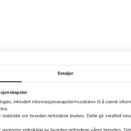
Detaljer
asjonskapsler
logier, inkludert informasjonskapsler/«cookies» til å samle info
lse.
tatistikk om hvordan nettsidene brukes. Dette gir verdifull inns
anonyme videoklipp av hvordan nettsidene våres benyttes. Dette 