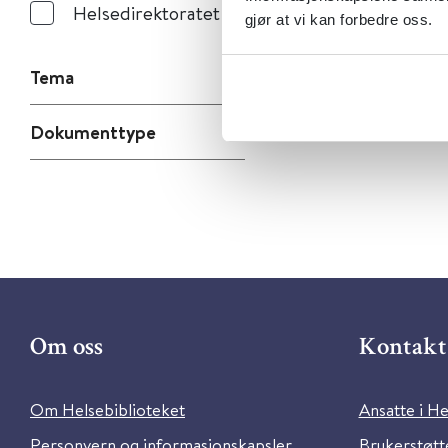
Helsedirektoratet
gjør at vi kan forbedre oss.
Tema
Dokumenttype
Om oss
Kontakt 
Om Helsebiblioteket
Ansatte i He
Personvern og informasjonskapsler
Brukerstøtte