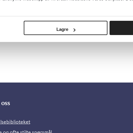
Lagre
oss
lsebiblioteket
 og ofte stilte spørsmål