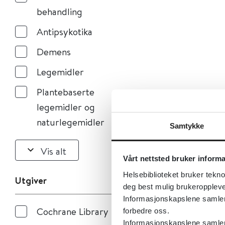
behandling
Antipsykotika
Demens
Legemidler
Plantebaserte
legemidler og
naturlegemidler
Samtykke
Vis alt
Vårt nettsted bruker inform
Helsebiblioteket bruker tekno
Utgiver
deg best mulig brukeroppleve
Informasjonskapslene samler s
Cochrane Library
forbedre oss.
Informasjonskapslene samler 