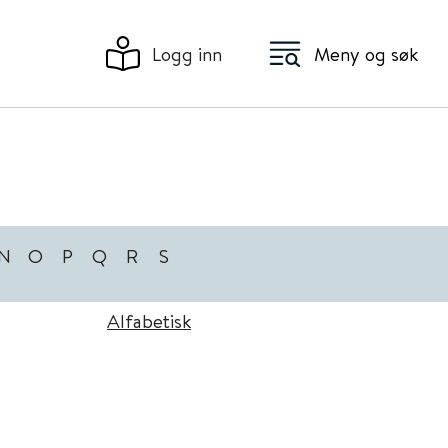
Logg inn
Meny og søk
N
O
P
Q
R
S
Alfabetisk