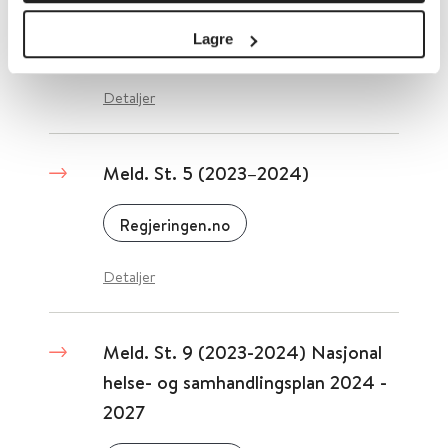
Lagre
Regjeringen.no
Detaljer
Meld. St. 5 (2023–2024)
Regjeringen.no
Detaljer
Meld. St. 9 (2023-2024) Nasjonal
helse- og samhandlingsplan 2024 -
2027