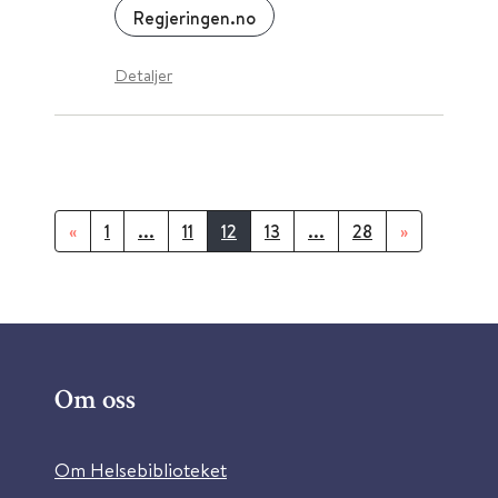
Regjeringen.no
Detaljer
«
1
...
11
12
13
...
28
»
Om oss
Om Helsebiblioteket