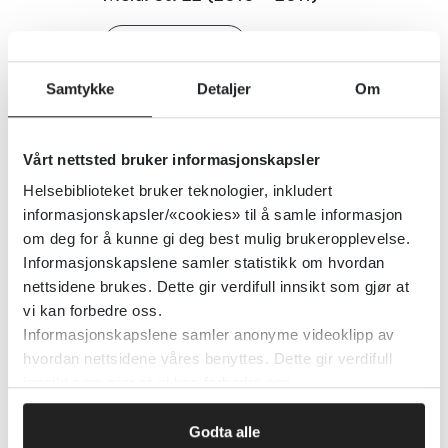
Regjeringen.no
Samtykke
Detaljer
Om
Detaljer
Vårt nettsted bruker informasjonskapsler
Meld. St. 24 (2019–2020)
Helsebiblioteket bruker teknologier, inkludert
Lindrende behandling og omsorg
informasjonskapsler/«cookies» til å samle informasjon
om deg for å kunne gi deg best mulig brukeropplevelse.
Regjeringen.no
Informasjonskapslene samler statistikk om hvordan
nettsidene brukes. Dette gir verdifull innsikt som gjør at
Detaljer
vi kan forbedre oss.
Informasjonskapslene samler anonyme videoklipp av
hvordan nettsidene våres benyttes. Dette gir verdifull
Meld. St. 24 (2022-2023) -
innsikt som gjør at vi kan forbedre oss.
Fellesskap og meistring. Bo trygt
Godta alle
heime