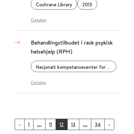
Cochrane Library
2013
Detaljer
Behandlingstilbudet i rask psykisk
helsehjelp (RPH)
Nasjonalt kompetansesenter for psykisk helsearbeid (NAPHA)
Detaljer
«
1
...
11
12
13
...
34
»