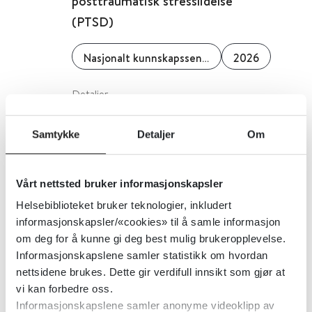
posttraumatisk stresslidelse
(PTSD)
Nasjonalt kunnskapssenter om vold og traumatisk stress (NKVTS)
2026
Detaljer
Samtykke
Detaljer
Om
Behandlingskollektiver
(terapeutiske samfunn) for
Vårt nettsted bruker informasjonskapsler
stoffavhengighet.
Helsebiblioteket bruker teknologier, inkludert
informasjonskapsler/«cookies» til å samle informasjon
Cochrane Library
2006
om deg for å kunne gi deg best mulig brukeropplevelse.
Informasjonskapslene samler statistikk om hvordan
Detaljer
nettsidene brukes. Dette gir verdifull innsikt som gjør at
vi kan forbedre oss.
Informasjonskapslene samler anonyme videoklipp av