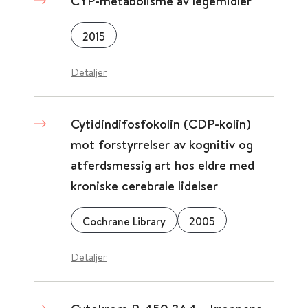
CYP-metabolisme av legemidler
2015
Detaljer
Cytidindifosfokolin (CDP-kolin)
mot forstyrrelser av kognitiv og
atferdsmessig art hos eldre med
kroniske cerebrale lidelser
Cochrane Library
2005
Detaljer