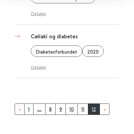
Detaljer
Cøliaki og diabetes
Diabetesforbundet
2020
Detaljer
«
1
...
8
9
10
11
12
»