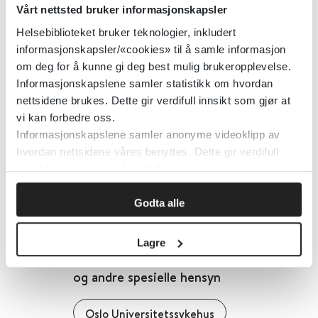
Vårt nettsted bruker informasjonskapsler
Detaljer
Helsebiblioteket bruker teknologier, inkludert
informasjonskapsler/«cookies» til å samle informasjon
Cytostatika og andre
om deg for å kunne gi deg best mulig brukeropplevelse.
kreftlegemidler - håndtering av søl
Informasjonskapslene samler statistikk om hvordan
nettsidene brukes. Dette gir verdifull innsikt som gjør at
(OUS)
vi kan forbedre oss.
Informasjonskapslene samler anonyme videoklipp av
Oslo Universitetssykehus
hvordan nettsidene våres benyttes. Dette gir verdifull
innsikt som gjør at vi kan forbedre oss.
Detaljer
Godta alle
Cytostatika (cellegift,
Lagre
kjemoterapi) - gravide, ammende
og andre spesielle hensyn
Oslo Universitetssykehus