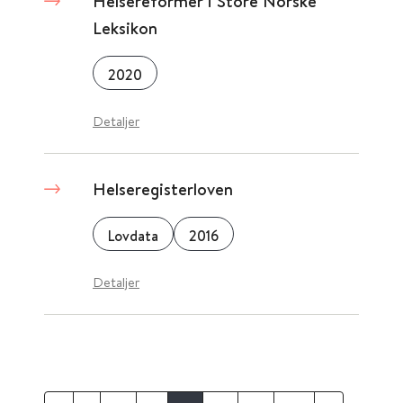
Helsereformer i Store Norske
Leksikon
2020
Detaljer
Helseregisterloven
Lovdata
2016
Detaljer