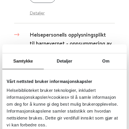
Detaljer
Helsepersonells opplysningsplikt
til barnevernet - oppsummering av
kunnskap fra tilsyn mv
Samtykke
Detaljer
Om
Statens helsetilsyn
Vårt nettsted bruker informasjonskapsler
Detaljer
Helsebiblioteket bruker teknologier, inkludert
informasjonskapsler/«cookies» til å samle informasjon
Helsepersonellundersøkelsen om
om deg for å kunne gi deg best mulig brukeropplevelse.
digitalisering i helse- og
Informasjonskapslene samler statistikk om hvordan
nettsidene brukes. Dette gir verdifull innsikt som gjør at
omsorgstjenesten 2024 - bruk av,
vi kan forbedre oss.