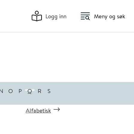
Logg inn
Meny og søk
N
O
P
Q
R
S
Alfabetisk