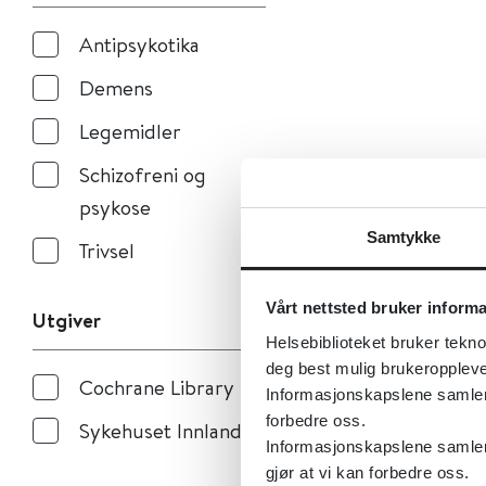
Antipsykotika
Demens
Legemidler
Schizofreni og
psykose
Samtykke
Trivsel
Vårt nettsted bruker inform
Utgiver
Helsebiblioteket bruker tekno
deg best mulig brukeroppleve
Cochrane Library
Informasjonskapslene samler s
forbedre oss.
Sykehuset Innlandet
Informasjonskapslene samler 
gjør at vi kan forbedre oss.