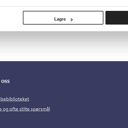
Lagre
oss
lsebiblioteket
 og ofte stilte spørsmål