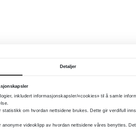
Detaljer
asjonskapsler
logier, inkludert informasjonskapsler/«cookies» til å samle info
lse.
tatistikk om hvordan nettsidene brukes. Dette gir verdifull inns
anonyme videoklipp av hvordan nettsidene våres benyttes. Dette 